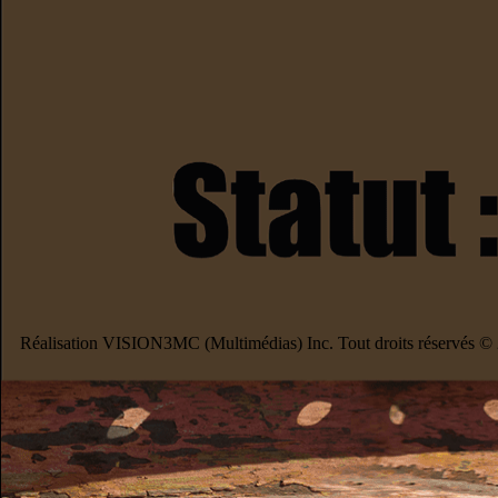
Réalisation VISION3MC (Multimédias) Inc. Tout droits réservés ©