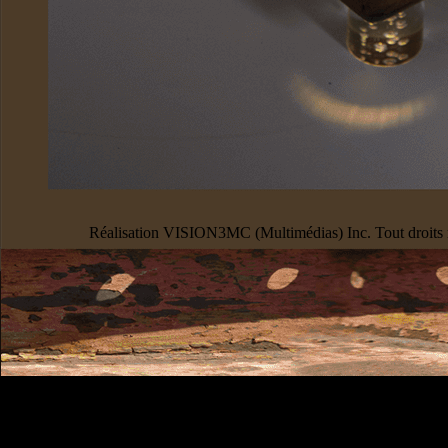
Réalisation VISION3MC (Multimédias) Inc. Tout droits