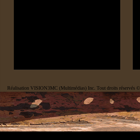
Réalisation VISION3MC (Multimédias) Inc. Tout droits réservés 