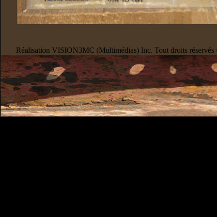
Réalisation VISION3MC (Multimédias) Inc. Tout droits réservés