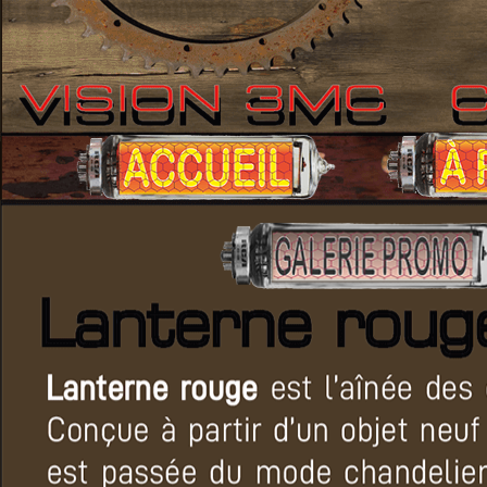
Réalisation VISION3MC (Multimédias) Inc. Tout droits réservés © 20