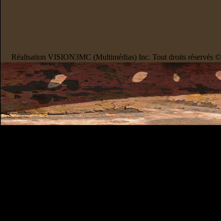
Réalisation VISION3MC (Multimédias) Inc. Tout droits réservés 