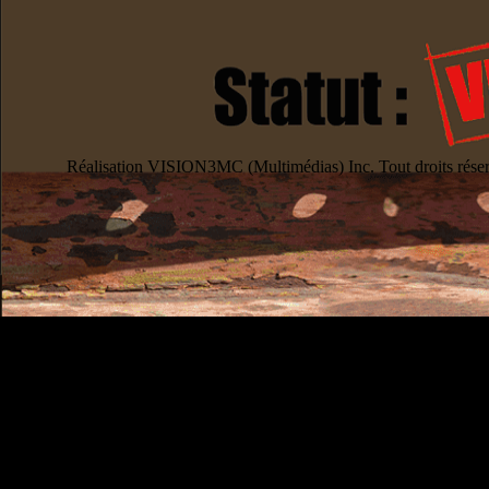
Réalisation VISION3MC (Multimédias) Inc. Tout droits rése