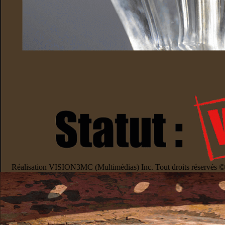
Réalisation VISION3MC (Multimédias) Inc. Tout droits réservés 